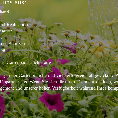
 uns aus:
rhand
und Realisation
isation
t
 der Pflanzen
ung
 der Gartenbaubranche tätig
ng in der Gartenbranche und viele erfolgreich abgewickelte P
äftspartner aus. Wenn Sie sich für unser Team entscheiden, w
ment und unserer hohen Verfügbarkeit während Ihres komplet