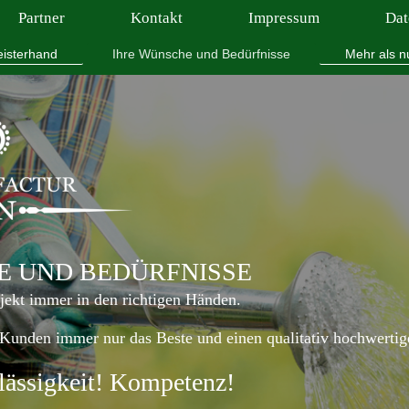
Partner
Kontakt
Impressum
Dat
isterhand
Ihre Wünsche und Bedürfnisse
Mehr als n
E UND BEDÜRFNISSE
ojekt immer in den richtigen Händen.
 Kunden immer nur das Beste und einen qualitativ hochwertig
lässigkeit! Kompetenz!