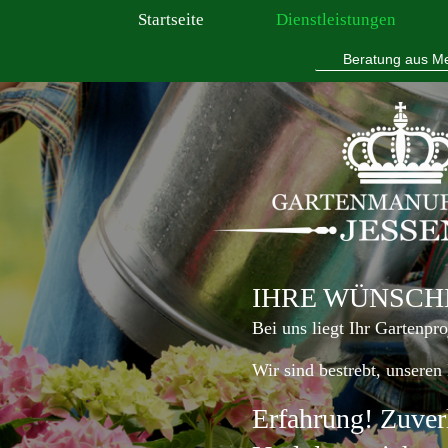
Startseite
Dienstleistungen
Beratung aus Me
IHRE WÜNSCH
Bei uns liegt Ihr Gartenpr
Wir sind bestrebt, unseren
Erfahrung! Zuver