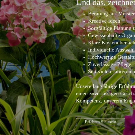
Und das, zeichnet
Beratung aus Meiste
Kreative Ideen
Sorgfältige Planung 
Gewissenhafte Organ
Klare Kostenübersich
Individuelle Auswahl
Hochwertige Gestalt
Zuverlässige Pflege
Seit vielen Jahren in
Unsere langjährige Erfahru
einen zuverlässigen Gesch
Kompetenz, unserem Engage
Erfahren Sie mehr